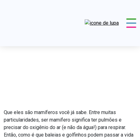
Como funciona a respiração de
baleias e golfinhos?
CHC
Acervo Histórico
Baú da CHC
Como
funciona a respiração de baleias e golfinhos?
Que eles são mamíferos você já sabe. Entre muitas
particularidades, ser mamífero significa ter pulmões e
precisar do oxigênio do ar (e não da água!) para respirar.
Então, como é que baleias e golfinhos podem passar a vida