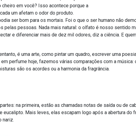
o cheiro em você? Isso acontece porque a
 cada um afetam o odor do produto.
odia ser bom para os mortais. Foi o que o ser humano não demor
 pelas pessoas. Nada mais natural: o olfato é nosso sentido ma
tar e diferenciar mais de dez mil odores, diz a ciência. E qu
entanto, é uma arte, como pintar um quadro, escrever uma poesia 
s em perfume hoje, fazemos várias comparações com a música: 
sturas são os acordes ou a harmonia da fragrância.
partes: na primeira, estão as chamadas notas de saída ou de ca
ho e eucalipto. Mais leves, elas escapam logo após a abertura do
 nariz.