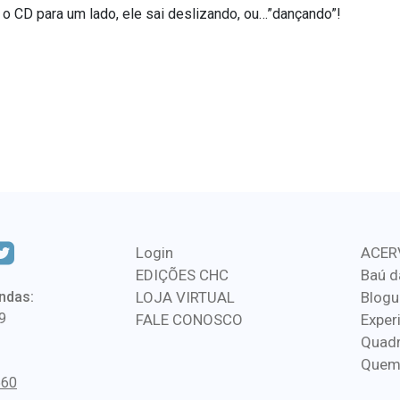
o CD para um lado, ele sai deslizando, ou…”dançando”!
Login
ACER
EDIÇÕES CHC
Baú d
ndas:
LOJA VIRTUAL
Blogu
9
FALE CONOSCO
Exper
Quadr
Quem
560