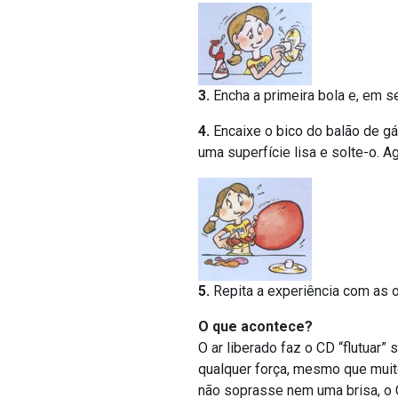
3.
Encha a primeira bola e, em se
4.
Encaixe o bico do balão de g
uma superfície lisa e solte-o. A
5.
Repita a experiência com as o
O que acontece?
O ar liberado faz o CD “flutuar” 
qualquer força, mesmo que muito
não soprasse nem uma brisa, o C