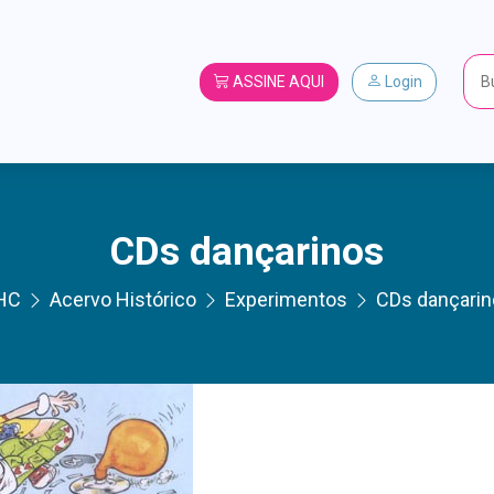
ASSINE AQUI
Login
CDs dançarinos
HC
Acervo Histórico
Experimentos
CDs dançari