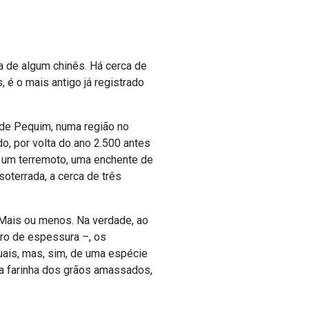
a de algum chinês. Há cerca de
, é o mais antigo já registrado
 de Pequim, numa região no
o, por volta do ano 2.500 antes
e, um terremoto, uma enchente de
oterrada, a cerca de três
Mais ou menos. Na verdade, ao
ro de espessura –, os
tuais, mas, sim, de uma espécie
r a farinha dos grãos amassados,