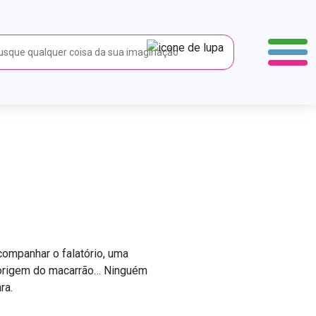
ão
companhar o falatório, uma
 origem do macarrão… Ninguém
ra.