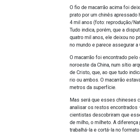
O fio de macarrão acima foi dei
prato por um chinês apressado 
4 mil anos (foto: reprodução/Na
Tudo indica, porém, que a dispu
quatro mil anos, ele deixou no p
no mundo e parece assegurar a 
O macarrão foi encontrado pelo
noroeste da China, num sítio ar
de Cristo, que, ao que tudo ind
rio ou ambos. O macarrão estava
metros da superfície.
Mas será que esses chineses c
analisar os restos encontrados
cientistas descobriram que esse
de milho, o milheto. A diferenç
trabalhá-la e cortá-la no forma