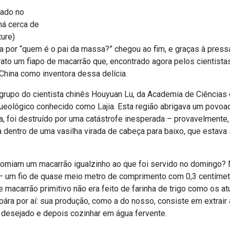
xado no
há cerca de
ture)
ta por “quem é o pai da massa?” chegou ao fim, e graças à press
rato um fiapo de macarrão que, encontrado agora pelos cientistas
China como inventora dessa delícia.
 grupo do cientista chinês Houyuan Lu, da Academia de Ciências
queológico conhecido como Lajia. Esta região abrigava um povoad
ica, foi destruído por uma catástrofe inesperada – provavelment
 dentro de uma vasilha virada de cabeça para baixo, que estava s
omiam um macarrão igualzinho ao que foi servido no domingo? 
 – um fio de quase meio metro de comprimento com 0,3 centímet
 macarrão primitivo não era feito de farinha de trigo como os a
a pára por aí: sua produção, como a do nosso, consiste em extrai
to desejado e depois cozinhar em água fervente.