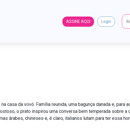
ASSINE AQUI
Login
 origem perdida do macarr
CHC
Notícias
Notícias
A origem perdida do macarrão
 na casa da vovó. Família reunida, uma bagunça danada e, para a
gostoso, o prato inspirou uma conversa bem temperada sobre a
as árabes, chineses e, é claro, italianos lutam para ter essa hon