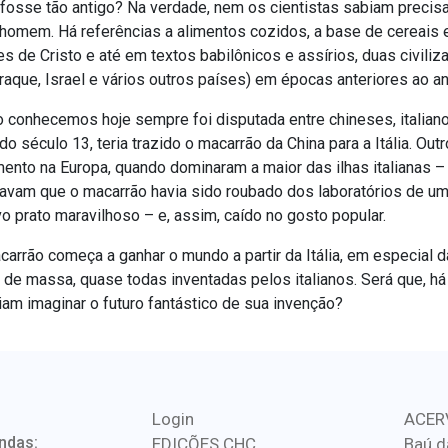
fosse tão antigo? Na verdade, nem os cientistas sabiam precis
o homem. Há referências a alimentos cozidos, a base de cereais
s de Cristo e até em textos babilônicos e assírios, duas civiliz
raque, Israel e vários outros países) em épocas anteriores ao an
conhecemos hoje sempre foi disputada entre chineses, italiano
 do século 13, teria trazido o macarrão da China para a Itália. Ou
ento na Europa, quando dominaram a maior das ilhas italianas – a
avam que o macarrão havia sido roubado dos laboratórios de um b
o prato maravilhoso – e, assim, caído no gosto popular.
arrão começa a ganhar o mundo a partir da Itália, em especial d
 de massa, quase todas inventadas pelos italianos. Será que, há 
am imaginar o futuro fantástico de sua invenção?
Login
ACER
ndas:
EDIÇÕES CHC
Baú d