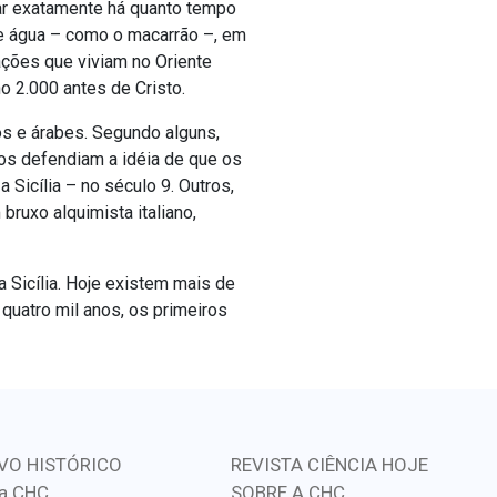
ar exatamente há quanto tempo
 e água – como o macarrão –, em
ações que viviam no Oriente
o 2.000 antes de Cristo.
s e árabes. Segundo alguns,
tros defendiam a idéia de que os
 Sicília – no século 9. Outros,
ruxo alquimista italiano,
a Sicília. Hoje existem mais de
quatro mil anos, os primeiros
VO HISTÓRICO
REVISTA CIÊNCIA HOJE
a CHC
SOBRE A CHC